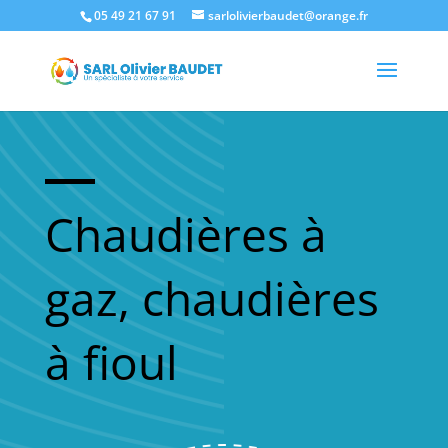
05 49 21 67 91
sarlolivierbaudet@orange.fr
Chaudières à
gaz, chaudières
à fioul